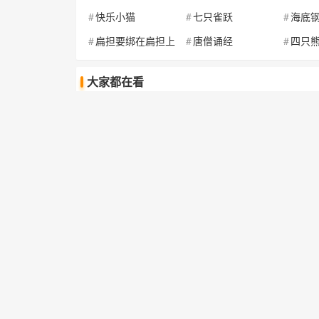
快乐小猫
七只雀跃
海底
扁担要绑在扁担上
唐僧诵经
四只
大家都在看
突破
飞快的发念头
饼乾
补皮鼓
酸枣子
三山
飞奔的蜜蜂
看
四十
飞天巫师
草原上的牧民
飞花
快乐小猫
七只雀跃
海底
扁担要绑在扁担上
唐僧诵经
四只
Copyright @
宇
宇哥哥在线工具