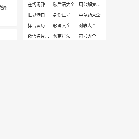
在线闹钟
歇后语大全
周公解梦大全
婆婆
世界港口查询
身份证号归属地
中草药大全
择吉黄历
歌词大全
对联大全
微信名片生成工具
领带打法
符号大全
生辰八字计算器
诗文起名
九宫格切图工具
珠江
伞
婆婆
官方正版
热点资讯
询与计算工具等。