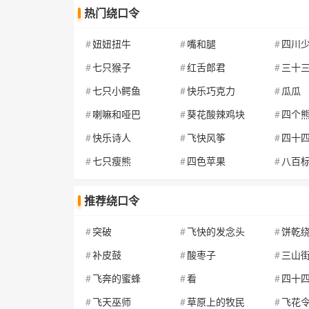
热门绕口令
妞妞扭牛
嘴和腿
四川
七只猴子
红舌郎君
三十
七只小鳄鱼
快乐巧克力
瓜瓜
喇嘛和哑巴
葵花酸辣鸡块
四个
快乐诗人
飞快风筝
四十四位
七只瘦熊
四色苹果
八百
推荐绕口令
突破
飞快的发念头
饼乾
补皮鼓
酸枣子
三山
飞奔的蜜蜂
看
四十
飞天巫师
草原上的牧民
飞花