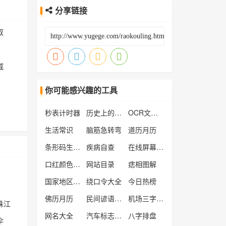
分享链接
叔
威
你可能感兴趣的工具
秒表计时器
历史上的今天
OCR文字识别工具
生活常识
脑筋急转弯
道历月历
条形码生成器
疾病自查
在线屏幕测试工具
口红颜色大全
网站目录
痣相图解
国家地区查询
绕口令大全
今日热榜
佛历月历
民间谚语大全
机场三字代码
珠江
网名大全
汽车标志大全
八字排盘
伞