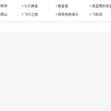
钢琴师
七只麻雀
数星星
卖蓝莓的老
熊爬山
飞行之旅
两条狗抢骨头
飞机场
绕口令
凤凰山
稀奇古怪的仙女宴
悠悠球
街上书生
刘奶奶
嘴和腿
快乐蓝天
四位诗人
飞快风筝
喂蝈蝈
红红火火涌
令
三十三丰收
蓝天蔚蓝
唐僧背着唐
钢琴师
七只麻雀
数星星
卖蓝莓的老
熊爬山
飞行之旅
两条狗抢骨头
飞机场
哥哥在线工具
2026 版权所有 客服QQ：1206225212
网站地图
在线工具
是一个功能强大的在线实用工具查询网站,宇哥哥为用户提供各种实用的查