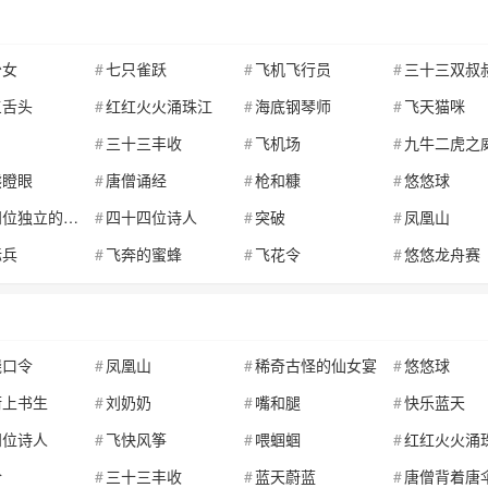
少女
七只雀跃
飞机飞行员
三十三双叔
三舌头
红红火火涌珠江
海底钢琴师
飞天猫咪
三十三丰收
飞机场
九牛二虎之
熊瞪眼
唐僧诵经
枪和糠
悠悠球
独立的丑儿子
四十四位诗人
突破
凤凰山
标兵
飞奔的蜜蜂
飞花令
悠悠龙舟赛
绕口令
凤凰山
稀奇古怪的仙女宴
悠悠球
街上书生
刘奶奶
嘴和腿
快乐蓝天
四位诗人
飞快风筝
喂蝈蝈
红红火火涌
令
三十三丰收
蓝天蔚蓝
唐僧背着唐