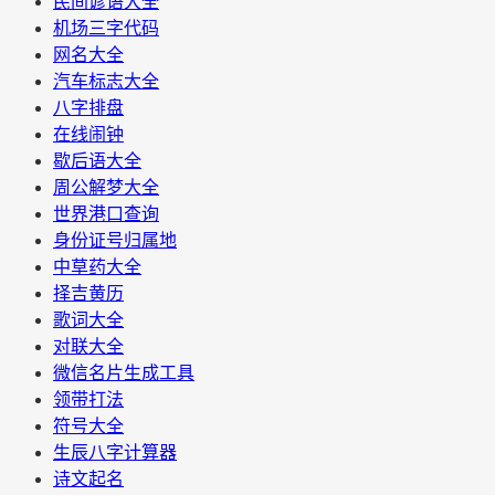
民间谚语大全
机场三字代码
网名大全
汽车标志大全
八字排盘
在线闹钟
歇后语大全
周公解梦大全
世界港口查询
身份证号归属地
中草药大全
择吉黄历
歌词大全
对联大全
微信名片生成工具
领带打法
符号大全
生辰八字计算器
诗文起名