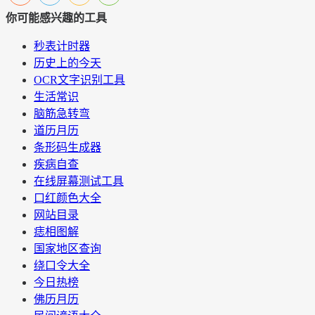
你可能感兴趣的工具
秒表计时器
历史上的今天
OCR文字识别工具
生活常识
脑筋急转弯
道历月历
条形码生成器
疾病自查
在线屏幕测试工具
口红颜色大全
网站目录
痣相图解
国家地区查询
绕口令大全
今日热榜
佛历月历