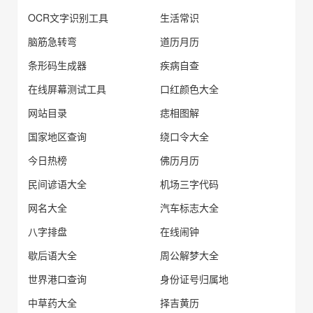
OCR文字识别工具
生活常识
脑筋急转弯
道历月历
条形码生成器
疾病自查
在线屏幕测试工具
口红颜色大全
网站目录
痣相图解
国家地区查询
绕口令大全
今日热榜
佛历月历
民间谚语大全
机场三字代码
网名大全
汽车标志大全
八字排盘
在线闹钟
歇后语大全
周公解梦大全
世界港口查询
身份证号归属地
中草药大全
择吉黄历