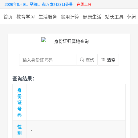
2026年8月9日 星期日 农历 本月23日处暑
在线工具
首页
教育学习
生活服务
实用计算
健康生活
站长工具
休闲
查询
清空
查询结果：
身
份
证
-
号
码
性
-
别