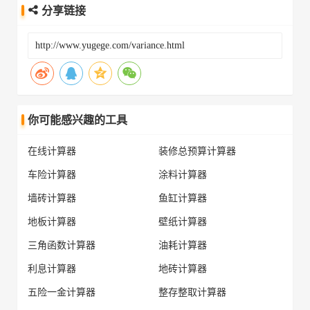
分享链接
你可能感兴趣的工具
在线计算器
装修总预算计算器
车险计算器
涂料计算器
墙砖计算器
鱼缸计算器
地板计算器
壁纸计算器
三角函数计算器
油耗计算器
利息计算器
地砖计算器
五险一金计算器
整存整取计算器