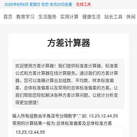
2026年8月9日 星期日 农历 本月23日处暑
在线工具
首页
教育学习
生活服务
实用计算
健康生活
站长工具
休闲
方差计算器
欢迎使用方差计算器！我们提供标准差计算器、标准差
公式和方差计算器在线计算服务。通过我们的方差计算
器，您可以准确计算出总组数、平均数、样本标准偏
差、总体标准偏差以及常用的总体标准偏差的方差。让
我们帮助您轻松解决各种方差计算问题，让统计分析变
得更加便捷！
输入所有组数由半角逗号分隔数字",".如: 13,23,12,44,55
常用的计算结果一般为:总体标准偏差及总体标准方差