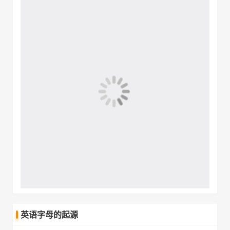
英语字母的起源
英文字母渊源于拉丁字母，拉丁字母渊源于希腊字母，而希
腊字母则是由腓尼基字母演变而来的。
腓尼基是地中海东岸的文明古国，其地理位置大约相当于今
天黎巴嫩和叙利亚的沿海一带。“腓尼基”是希腊人对这一地
区的称谓，意思是“紫色之国”，因该地盛产紫色染料而得
名。罗马人则称之为“布匿”。
公元前20世纪初，在腓尼基产生一些小的奴隶制城邦，但从
未形成统一的国家。在古代，腓尼基以工商业和航海业闻名
于世。
至公元前10世纪前后，其活动范围已达今塞浦路斯、西西里