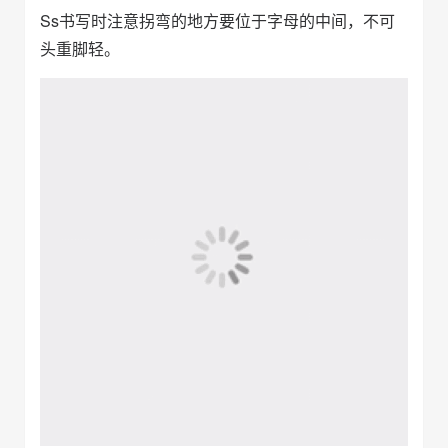
Tt的书写笔顺
Tt书写时注意小写的t的笔顺，第一笔应先写竖钩，
再写短横。