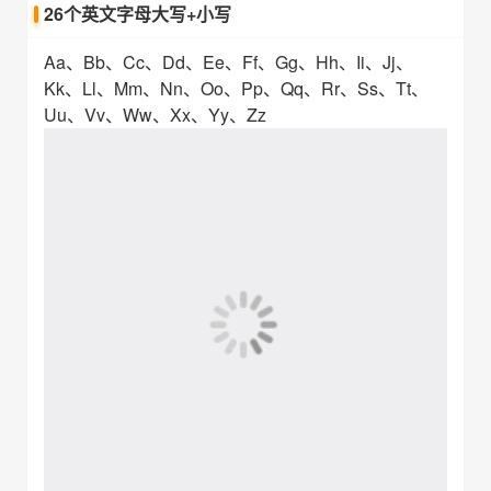
26个英文字母大写+小写
Aa、Bb、Cc、Dd、Ee、Ff、Gg、Hh、Ii、Jj、
Kk、Ll、Mm、Nn、Oo、Pp、Qq、Rr、Ss、Tt、
Uu、Vv、Ww、Xx、Yy、Zz