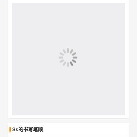
Ss的书写笔顺
Ss书写时注意拐弯的地方要位于字母的中间，不可
头重脚轻。