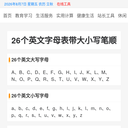
2026年8月7日 星期五 农历 立秋
在线工具
首页
教育学习
生活服务
实用计算
健康生活
站长工具
休闲
26个英文字母表带大小写笔顺
26个英文大写字母
A、B、C、D、E、F、G、H、I、J、K、L、M、
N、O、P、Q、R、S、T、U、V、W、X、Y、Z
26个英文小写字母
a、b、c、d、e、f、g、h、i、j、k、l、m、n、o、
p、q、r、s、t、u、v、w、x、y、z