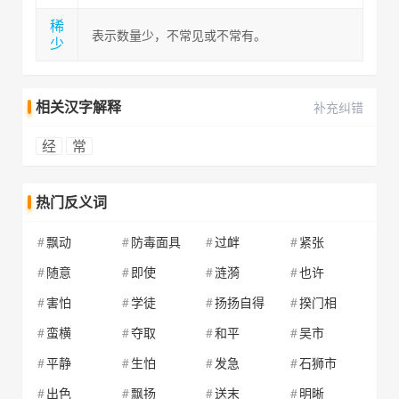
稀
表示数量少，不常见或不常有。
少
相关汉字解释
补充纠错
经
常
热门反义词
飘动
防毒面具
过衅
紧张
随意
即使
涟漪
也许
害怕
学徒
扬扬自得
揆门相
蛮横
夺取
和平
吴市
平静
生怕
发急
石狮市
出色
飘扬
送末
明晰