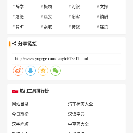
辞学
摄领
泥银
文探
屠絶
诸妄
谢客
饷酬
贫旷
索取
符拔
媒贽
分享链接
热门工具排行榜
网站目录
汽车标志大全
今日热榜
汉语字典
汉字笔顺
中草药大全