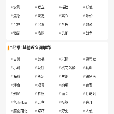
安慰
爰立
摇摆
贬低
焦急
安定
高兴
朱价
沉静
沉着
含思
教命
豤请
热闹
畏惧
战争
“经常”其他近义词解释
自誓
焚裘
兴情
惠司勒
小可
耿饼
桃花茜醋
鞑靼
侮黩
备足
生烟
铅笔画
泮合
短号
痂癞
铨曹
刑论
参照
谕令
打靶场
色若死灰
五孝
衔觞
旁开
雁南燕北
呀吓
旁吏
人使