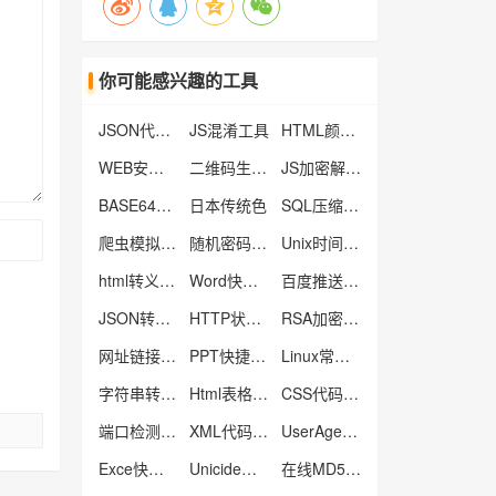
你可能感兴趣的工具
JSON代码格式化工具
JS混淆工具
HTML颜色代码表
WEB安全色
二维码生成器
JS加密解密工具
BASE64编码解码
日本传统色
SQL压缩/格式化工具
爬虫模拟抓取工具
随机密码生成器
Unix时间戳转换器
html转义工具
Word快捷键
百度推送工具
JSON转Excel/Csv工具
HTTP状态码
RSA加密解密工具
网址链接批量生产器
PPT快捷键大全
Linux常用命令大全
字符串转数组工具
Html表格生成器
CSS代码压缩工具
端口检测工具
XML代码格式化工具
UserAgent生成器
Exce快捷键
Unicide编码转换工具
在线MD5批量加密